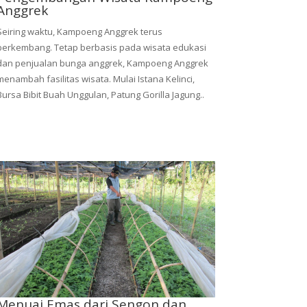
Anggrek
Seiring waktu, Kampoeng Anggrek terus
berkembang. Tetap berbasis pada wisata edukasi
dan penjualan bunga anggrek, Kampoeng Anggrek
menambah fasilitas wisata. Mulai Istana Kelinci,
Bursa Bibit Buah Unggulan, Patung Gorilla Jagung..
Menuai Emas dari Sengon dan